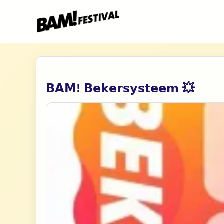
Overslaan en naar de inhoud gaan
Hoofdnavigatie
𝗕𝗔𝗠! 𝗕𝗲𝗸𝗲𝗿𝘀𝘆𝘀𝘁𝗲𝗲𝗺 💥
Zoeken