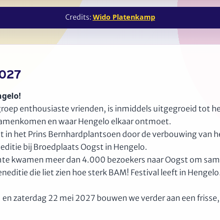
Wido Platenkamp
Credits:
2027
ngelo!
oep enthousiaste vrienden, is inmiddels uitgegroeid tot het
d samenkomen en waar Hengelo elkaar ontmoet.
cht in het Prins Bernhardplantsoen door de verbouwing van 
ditie bij Broedplaats Oogst in Hengelo.
te kwamen meer dan 4.000 bezoekers naar Oogst om samen 
itie die liet zien hoe sterk BAM! Festival leeft in Hengelo
21 en zaterdag 22 mei 2027 bouwen we verder aan een frisse