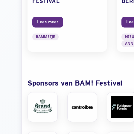
FESTIVAL
BER
Lees meer
Lee
over Goed nieuws: organisatie BAM! komt m
BAMMETJE
NIE
ANN
Sponsors van BAM! Festival