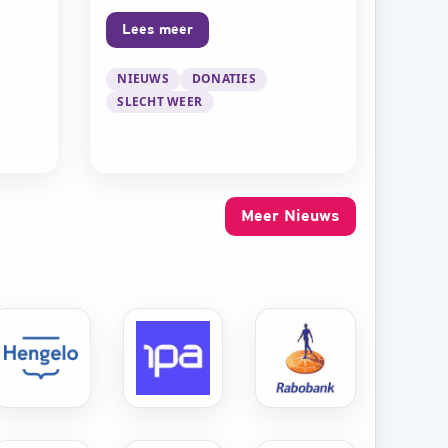
Lees meer
lvast bekend voor 2027
over Doneren aan BAM! Festival
NIEUWS
DONATIES
s Bernhardplantsoen
SLECHT WEER
Meer Nieuws