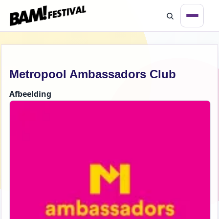
Overslaan en naar de inhoud gaan
Open 
Metropool Ambassadors Club
Zoeken
Afbeelding