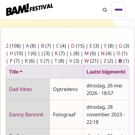
Overslaan en naar de inhoud gaan
Open 
2
(108)
|
A
(8)
|
B
(7)
|
C
(4)
|
D
(15)
|
E
(3)
|
F
(8)
|
G
(3)
Zoeken
|
H
(10)
|
I
(6)
|
J
(3)
|
K
(7)
|
L
(8)
|
M
(6)
|
N
(4)
|
O
(1)
|
P
(7)
|
R
(6)
|
S
(7)
|
T
(8)
|
V
(3)
|
W
(21)
|
Z
(2)
|
𝗕
(1)
Title
Laatst bijgewerkt
Aflopend sorteren
dinsdag, 26 mei
Dad Vibes
Optredens
2026 - 18:57
dinsdag, 28
Danny Bannink
Fotograaf
november 2023 -
22:18