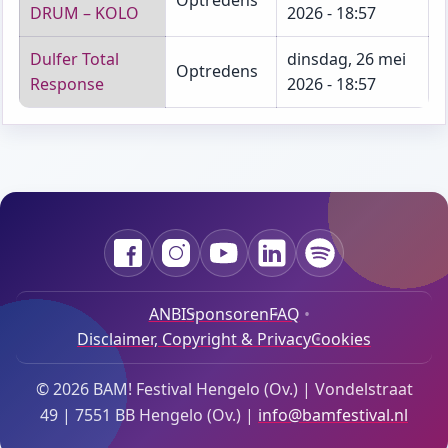
DRUM – KOLO
2026 - 18:57
Dulfer Total
dinsdag, 26 mei
Optredens
Response
2026 - 18:57
Facebook
Instagram
YouTube
LinkedIn
Spotify
ANBI
Sponsoren
FAQ
Disclaimer, Copyright & Privacy
Cookies
Footer Bottom Menu
© 2026 BAM! Festival Hengelo (Ov.) | Vondelstraat
49 | 7551 BB Hengelo (Ov.) |
info@bamfestival.nl